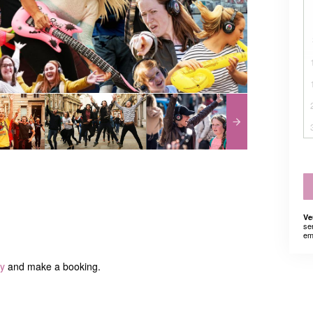
Ve
se
em
ty
and make a booking.