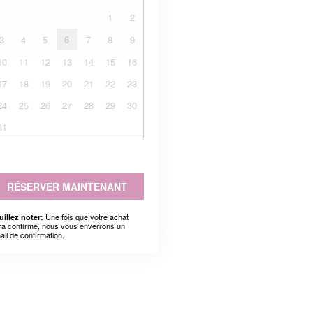
1
2
3
4
5
6
7
8
9
10
11
12
13
14
15
16
17
18
19
20
21
22
23
24
25
26
27
28
29
30
31
RÉSERVER MAINTENANT
Une fois que votre achat
uillez noter:
ra confirmé, nous vous enverrons un
ail de confirmation.