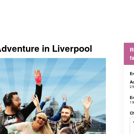
Adventure in Liverpool
R
f
En
Ad
2 
En
1 
Ch