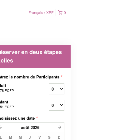
Français
XPF
0
éserver en deux étapes
aciles
trez le nombre de Participants
*
ult
578 FCFP
fant
951 FCFP
oisissez une date
*
août
2026
L
M
M
J
V
S
D