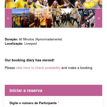
Duração:
60 Minutos (Aproximadamente)
Localização
: Liverpool
Our booking diary has moved!
Please
click here to check availability
and make a booking.
Iniciar a reserva
Digite o número de Participants
*