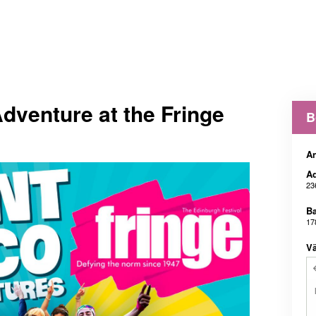
Adventure at the Fringe
B
An
Ad
23
B
17
Vä