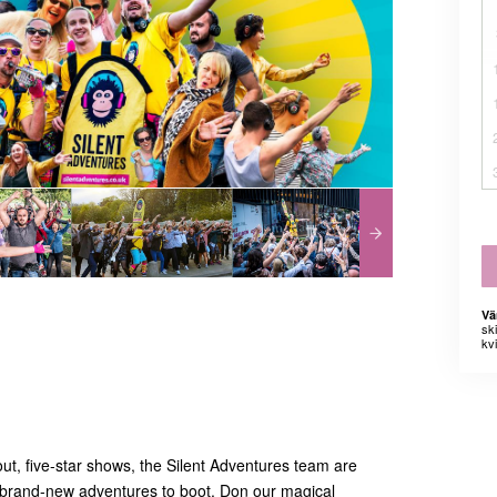
Vä
sk
kvi
-out, five-star shows, the Silent Adventures team are
brand-new adventures to boot. Don our magical