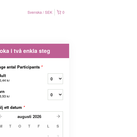
Svenska
SEK
0
oka i två enkla steg
ge antal Participants
*
ult
6,44 kr
arn
8,93 kr
lj ett datum
*
augusti
2026
M
T
O
T
F
L
S
1
2