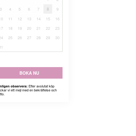
3
4
5
6
7
8
9
10
11
12
13
14
15
16
17
18
19
20
21
22
23
24
25
26
27
28
29
30
31
BOKA NU
Efter avslutat köp
nligen observera:
ickar vi ett mejl med en bekräftelse och
tto.