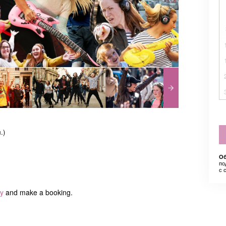
.)
Об
по
с 
ty
and make a booking.