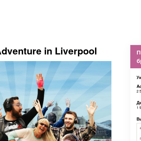
Adventure in Liverpool
П
б
Ук
Ad
2 
Д
1 
В