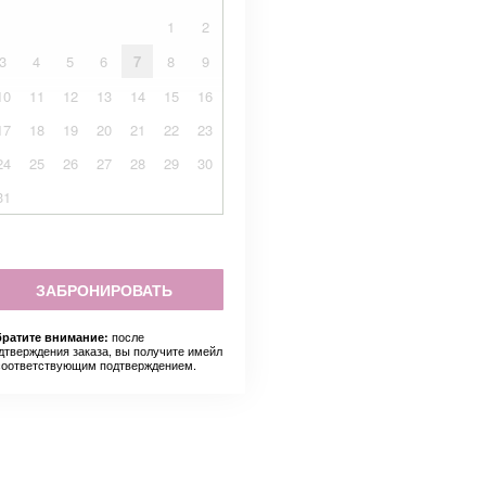
1
2
3
4
5
6
7
8
9
10
11
12
13
14
15
16
17
18
19
20
21
22
23
24
25
26
27
28
29
30
31
ЗАБРОНИРОВАТЬ
после
ратите внимание:
дтверждения заказа, вы получите имейл
соответствующим подтверждением.