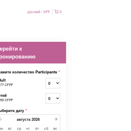
русский
XPF
0
ерейти к
ронированию
ажите количество Participants
*
ult
577 CFPF
етей
950 CFPF
ыберите дату
*
августа
2026
пн
вт
ср
чт
пт
сб
вс