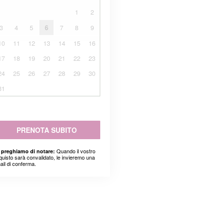
1
2
3
4
5
6
7
8
9
10
11
12
13
14
15
16
17
18
19
20
21
22
23
24
25
26
27
28
29
30
31
PRENOTA SUBITO
Quando il vostro
 preghiamo di notare:
quisto sarà convalidato, le invieremo una
ail di conferma.