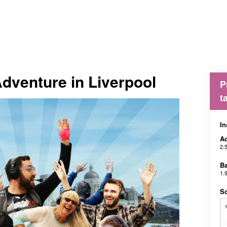
Adventure in Liverpool
P
t
In
Ad
2.
B
1.
Sc