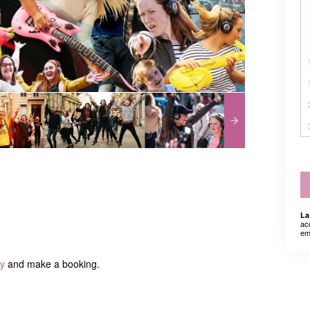
La
ac
em
ty
and make a booking.