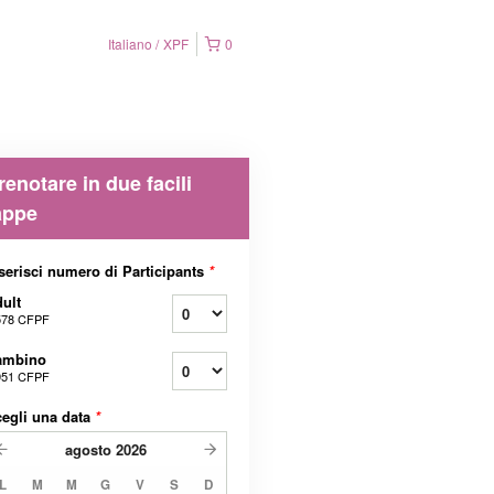
Italiano
XPF
0
renotare in due facili
appe
serisci numero di Participants
*
ult
578 CFPF
ambino
951 CFPF
egli una data
*
agosto
2026
L
M
M
G
V
S
D